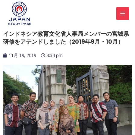
内
MAI
容
MEN
を
ス
キ
インドネシア教育文化省人事局メンバーの宮城県
ッ
研修をアテンドしました（2019年9月・10月）
プ
11月 19, 2019
3:34 pm