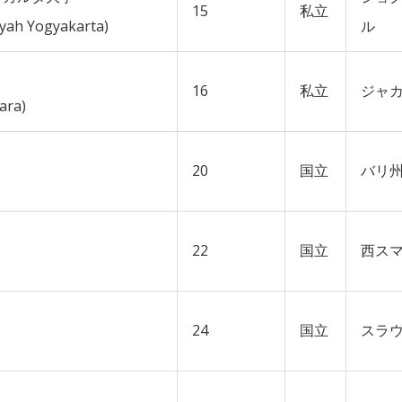
15
私立
yah Yogyakarta)
ル
16
私立
ジャ
ara)
20
国立
バリ
22
国立
西ス
24
国立
スラ