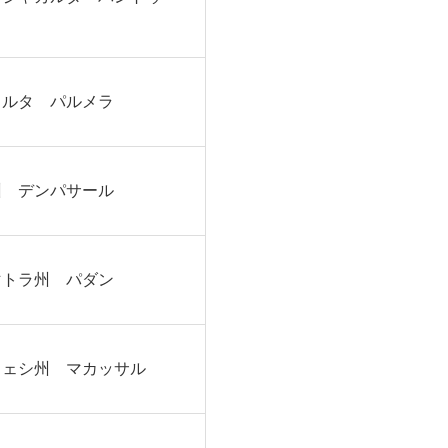
カルタ パルメラ
州 デンパサール
マトラ州 パダン
ウェシ州 マカッサル