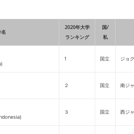
2020年大学
国/
学名
ランキング
私
1
国立
ジョ
a)
２
国立
南ジ
３
国立
西ジ
Indonesia)