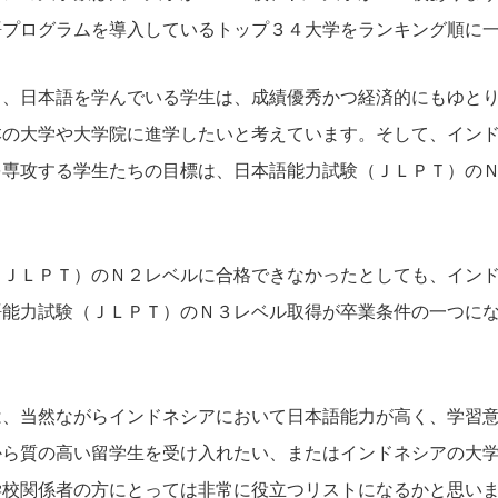
語プログラムを導入しているトップ３４大学をランキング順に
し、日本語を学んでいる学生は、成績優秀かつ経済的にもゆと
本の大学や大学院に進学したいと考えています。そして、イン
を専攻する学生たちの目標は、日本語能力試験（ＪＬＰＴ）の
（ＪＬＰＴ）のＮ２レベルに合格できなかったとしても、イン
語能力試験（ＪＬＰＴ）のＮ３レベル取得が卒業条件の一つに
は、当然ながらインドネシアにおいて日本語能力が高く、学習
から質の高い留学生を受け入れたい、またはインドネシアの大
学校関係者の方にとっては非常に役立つリストになるかと思い