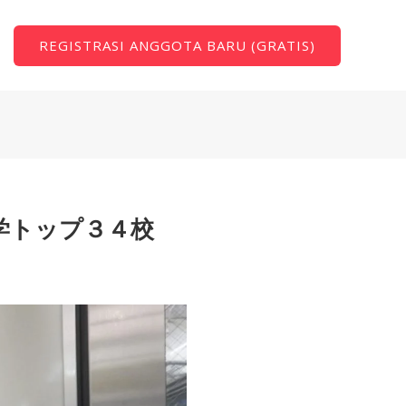
REGISTRASI ANGGOTA BARU (GRATIS)
学トップ３４校