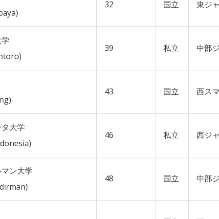
32
国立
東ジ
baya)
大学
39
私立
中部
ntoro)
43
国立
西ス
ng)
ータ大学
46
私立
西ジ
ndonesia)
ルマン大学
48
国立
中部
edirman)