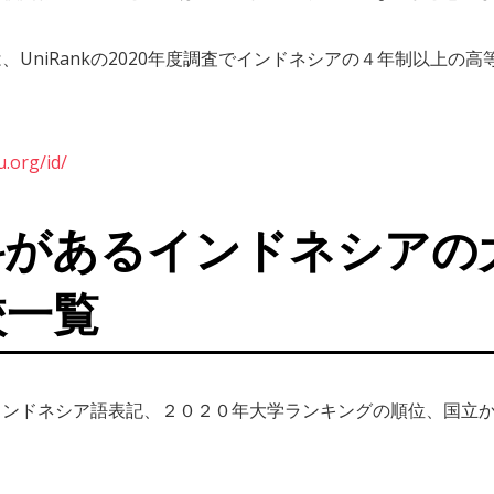
UniRankの2020年度調査でインドネシアの４年制以上の
u.org/id/
科があるインドネシアの
校一覧
インドネシア語表記、２０２０年大学ランキングの順位、国立
。