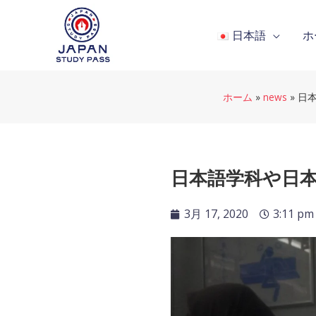
内
容
日本語
ホ
を
ス
キ
ッ
ホーム
»
news
»
日
プ
日本語学科や日
3月 17, 2020
3:11 pm