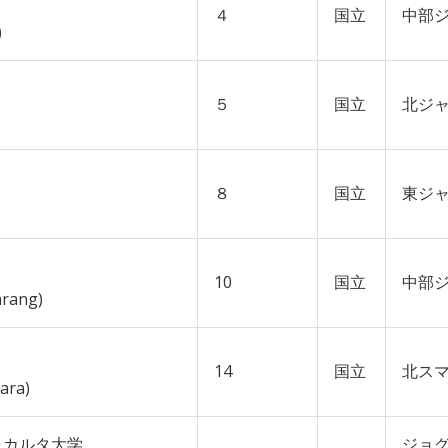
４
国立
中部
)
５
国立
北ジ
８
国立
東ジ
10
国立
中部
arang)
14
国立
北ス
ara)
ャカルタ大学
ジョ